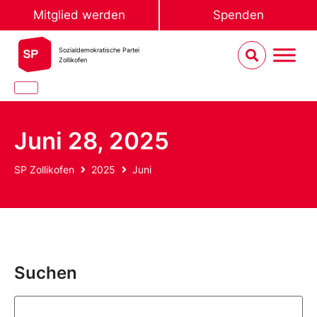
Mitglied werden
Spenden
Sozialdemokratische Partei
Zollikofen
Juni 28, 2025
SP Zollikofen
2025
Juni
Suchen