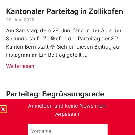
Kantonaler Parteitag in Zollikofen
28. Juni 2025
Am Samstag, dem 28. Juni fand in der Aula der
Sekundarstufe Zollikofen der Parteitag der SP
Kanton Bern statt 🌹 Sieh dir diesen Beitrag auf
Instagram an Ein Beitrag geteilt
Weiterlesen
Parteitag: Begrüssungsrede
28. Juni 2025
Anmelden und keine News mehr
Die SP Zollikofen hat als Gastgeberin den Anlass
verpassen:
eröffnet. Hier die Begrüssungsrede von unserem
V
Gemeinderat Ratheeshan Gunaratnam @g.ratsch
o