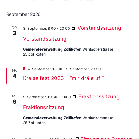
September 2026
Vorstandssitzung
DO.
3. September, 8:00
-
20:00
3
Vorstandssitzung
Gemeindeverwaltung Zollikofen
Wahlackerstrasse
25,Zollikofen
Vorgestellt
4. September, 16:00
-
5. September, 23:59
FR.
4
Kreiselfest 2026 – “mir dräie uf!”
Fraktionssitzung
MI.
9. September, 19:30
-
21:00
9
Fraktionssitzung
Gemeindeverwaltung Zollikofen
Wahlackerstrasse
25,Zollikofen
MI.