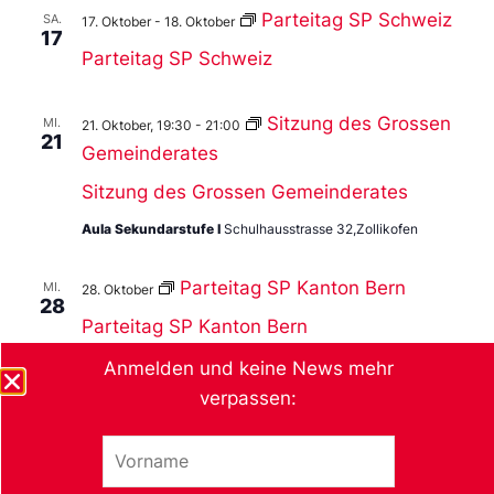
Parteitag SP Schweiz
SA.
17. Oktober
-
18. Oktober
17
Parteitag SP Schweiz
Sitzung des Grossen
MI.
21. Oktober, 19:30
-
21:00
21
Gemeinderates
Sitzung des Grossen Gemeinderates
Aula Sekundarstufe I
Schulhausstrasse 32,Zollikofen
Parteitag SP Kanton Bern
MI.
28. Oktober
28
Parteitag SP Kanton Bern
Anmelden und keine News mehr
verpassen:
Heute
Veranstaltungen
Veran
Vorherige
Nächste
V
o
r