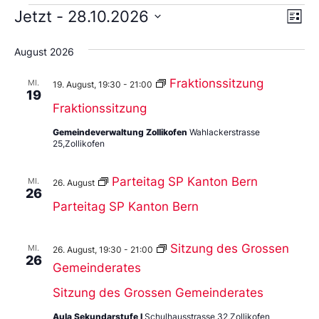
Ans
Ve
Jetzt
 - 
28.10.2026
Liste
An
Wählen
Nav
Sie
August 2026
das
Datum
aus.
Fraktionssitzung
MI.
19. August, 19:30
-
21:00
19
Fraktionssitzung
Gemeindeverwaltung Zollikofen
Wahlackerstrasse
25,Zollikofen
Parteitag SP Kanton Bern
MI.
26. August
26
Parteitag SP Kanton Bern
Sitzung des Grossen
MI.
26. August, 19:30
-
21:00
26
Gemeinderates
Sitzung des Grossen Gemeinderates
Aula Sekundarstufe I
Schulhausstrasse 32,Zollikofen