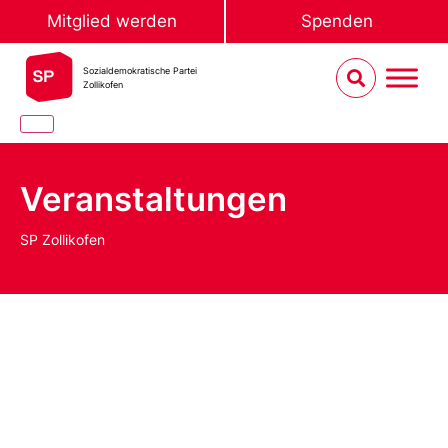
Mitglied werden
Spenden
Sozialdemokratische Partei
Zollikofen
Veranstaltungen
SP Zollikofen