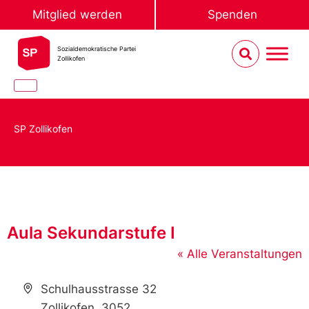
Mitglied werden
Spenden
Sozialdemokratische Partei
Zollikofen
SP Zollikofen
Aula Sekundarstufe I
« Alle Veranstaltungen
Address
Schulhausstrasse 32
Zollikofen
,
3052