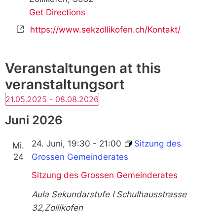
Get Directions
Website
https://www.sekzollikofen.ch/Kontakt/
Veranstaltungen at this
veranstaltungsort
21.05.2025
 - 
08.08.2026
Wählen
Sie
Juni 2026
das
Datum
aus.
24. Juni, 19:30
-
21:00
Sitzung des
Mi.
24
Grossen Gemeinderates
Sitzung des Grossen Gemeinderates
Aula Sekundarstufe I
Schulhausstrasse
32,Zollikofen